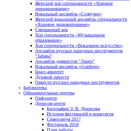
Женский хор специальности «Хоровое
дирижирование»
Вокальный ансамбль «Созвучие»
Женский вокальный ансамбль специальности
«Хоровое дирижирование»
Смешанный хор
Хор специальности «Музыкальное
образование»
Хор специальности «Вокальное искусство»
Ансамбль русских народных инструментов
"Забава"
Ансамбль домристов "Ларец"
Вокальный ансамбль «Gradiens»
Брасс-квинтет
Духовой оркестр
Оркестр русских народных инструментов
Библиотека
Образовательные центры
Орф-центр
Денисов-центр
Биография Э. В. Денисова
История фестивалей и конкурсов
Симпозиум 2017
Фестиваль 2018
План работы