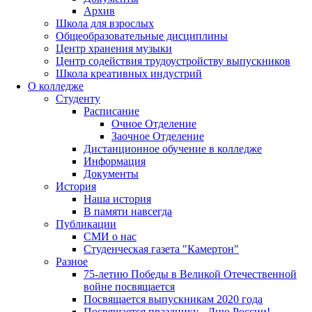
Архив
Школа для взрослых
Общеобразовательные дисциплины
Центр хранения музыки
Центр содействия трудоустройству выпускников
Школа креативных индустрий
О колледже
Студенту
Расписание
Очное Отделение
Заочное Отделение
Дистанционное обучение в колледже
Информация
Документы
История
Наша история
В памяти навсегда
Публикации
СМИ о нас
Студенческая газета "Камертон"
Разное
75-летию Победы в Великой Отечественной
войне посвящается
Посвящается выпускникам 2020 года
Посвящается празднику - Дню России!