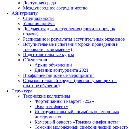
Доступная среда
Международное сотрудничество
Абитуриенту
Специальности
Условия приёма
Документы для поступления (сроки и порядок
подачи)
Расписание и результаты вступительных экзаменов
Вступительные испытания (сроки проведения и
требования к экзаменам)
Подготовительные курсы
Объявления
Архив объявлений
Дневник абитуриента 2021
Профориентационные мероприятия
Образовательный кредит (для поступающих на
платное обучение)
Структура
Творческие коллективы
Фортепианный квартет «2х2»
«Квартет флейт»
Инструментальный ансамбль оркестровых
инструментов
Камерный оркестр «Томская симфониетта»
Томский молодёжный симфонический оркестр