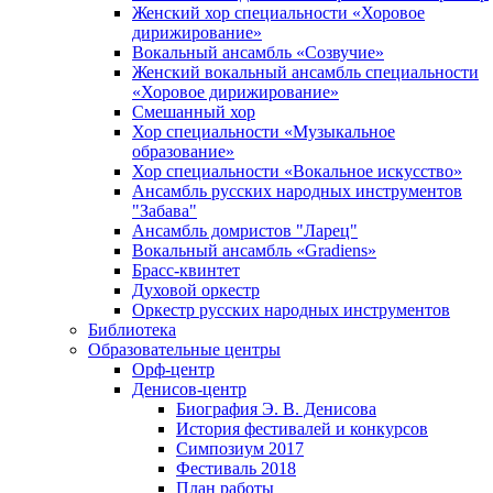
Женский хор специальности «Хоровое
дирижирование»
Вокальный ансамбль «Созвучие»
Женский вокальный ансамбль специальности
«Хоровое дирижирование»
Смешанный хор
Хор специальности «Музыкальное
образование»
Хор специальности «Вокальное искусство»
Ансамбль русских народных инструментов
"Забава"
Ансамбль домристов "Ларец"
Вокальный ансамбль «Gradiens»
Брасс-квинтет
Духовой оркестр
Оркестр русских народных инструментов
Библиотека
Образовательные центры
Орф-центр
Денисов-центр
Биография Э. В. Денисова
История фестивалей и конкурсов
Симпозиум 2017
Фестиваль 2018
План работы