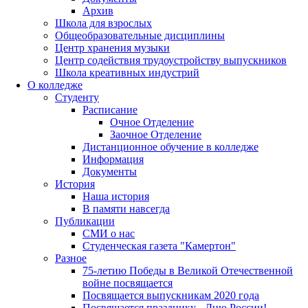
Архив
Школа для взрослых
Общеобразовательные дисциплины
Центр хранения музыки
Центр содействия трудоустройству выпускников
Школа креативных индустрий
О колледже
Студенту
Расписание
Очное Отделение
Заочное Отделение
Дистанционное обучение в колледже
Информация
Документы
История
Наша история
В памяти навсегда
Публикации
СМИ о нас
Студенческая газета "Камертон"
Разное
75-летию Победы в Великой Отечественной
войне посвящается
Посвящается выпускникам 2020 года
Посвящается празднику - Дню России!