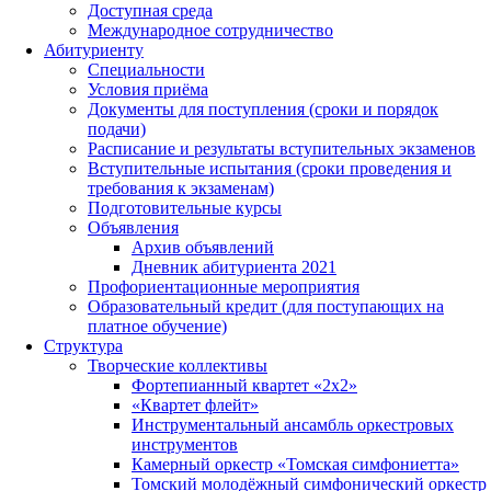
Доступная среда
Международное сотрудничество
Абитуриенту
Специальности
Условия приёма
Документы для поступления (сроки и порядок
подачи)
Расписание и результаты вступительных экзаменов
Вступительные испытания (сроки проведения и
требования к экзаменам)
Подготовительные курсы
Объявления
Архив объявлений
Дневник абитуриента 2021
Профориентационные мероприятия
Образовательный кредит (для поступающих на
платное обучение)
Структура
Творческие коллективы
Фортепианный квартет «2х2»
«Квартет флейт»
Инструментальный ансамбль оркестровых
инструментов
Камерный оркестр «Томская симфониетта»
Томский молодёжный симфонический оркестр