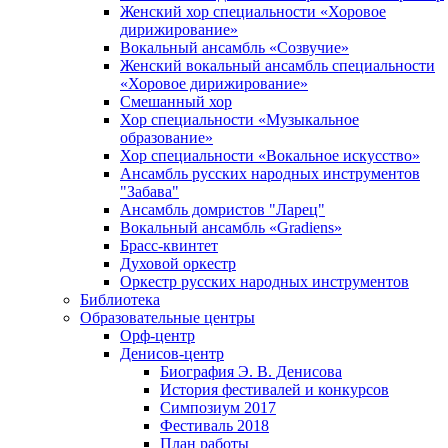
Женский хор специальности «Хоровое
дирижирование»
Вокальный ансамбль «Созвучие»
Женский вокальный ансамбль специальности
«Хоровое дирижирование»
Смешанный хор
Хор специальности «Музыкальное
образование»
Хор специальности «Вокальное искусство»
Ансамбль русских народных инструментов
"Забава"
Ансамбль домристов "Ларец"
Вокальный ансамбль «Gradiens»
Брасс-квинтет
Духовой оркестр
Оркестр русских народных инструментов
Библиотека
Образовательные центры
Орф-центр
Денисов-центр
Биография Э. В. Денисова
История фестивалей и конкурсов
Симпозиум 2017
Фестиваль 2018
План работы