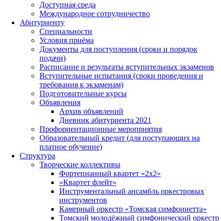
Доступная среда
Международное сотрудничество
Абитуриенту
Специальности
Условия приёма
Документы для поступления (сроки и порядок
подачи)
Расписание и результаты вступительных экзаменов
Вступительные испытания (сроки проведения и
требования к экзаменам)
Подготовительные курсы
Объявления
Архив объявлений
Дневник абитуриента 2021
Профориентационные мероприятия
Образовательный кредит (для поступающих на
платное обучение)
Структура
Творческие коллективы
Фортепианный квартет «2х2»
«Квартет флейт»
Инструментальный ансамбль оркестровых
инструментов
Камерный оркестр «Томская симфониетта»
Томский молодёжный симфонический оркестр