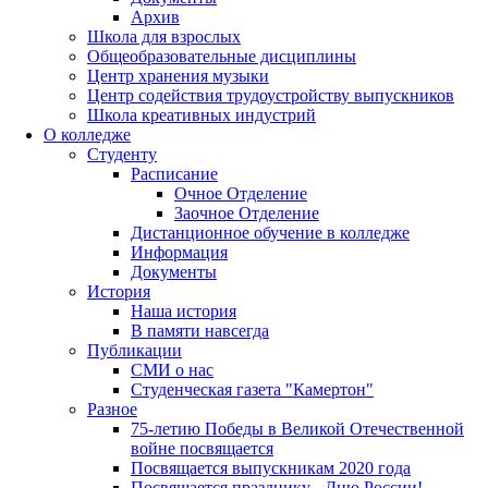
Архив
Школа для взрослых
Общеобразовательные дисциплины
Центр хранения музыки
Центр содействия трудоустройству выпускников
Школа креативных индустрий
О колледже
Студенту
Расписание
Очное Отделение
Заочное Отделение
Дистанционное обучение в колледже
Информация
Документы
История
Наша история
В памяти навсегда
Публикации
СМИ о нас
Студенческая газета "Камертон"
Разное
75-летию Победы в Великой Отечественной
войне посвящается
Посвящается выпускникам 2020 года
Посвящается празднику - Дню России!