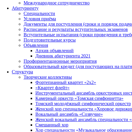
Международное сотрудничество
Абитуриенту
Специальности
Условия приёма
Документы для поступления (сроки и порядок подач
Расписание и результаты вступительных экзаменов
Вступительные испытания (сроки проведения и треб
Подготовительные курсы
Объявления
Архив объявлений
Дневник абитуриента 2021
Профориентационные мероприятия
Образовательный кредит (для поступающих на платн
Структура
Творческие коллективы
Фортепианный квартет «2х2»
«Квартет флейт»
Инструментальный ансамбль оркестровых инс
Камерный оркестр «Томская симфониетта»
Томский молодёжный симфонический оркестр
Женский хор специальности «Хоровое дирижи
Вокальный ансамбль «Созвучие»
Женский вокальный ансамбль специальности 
Смешанный хор
Хор специальности «Музыкальное образовани