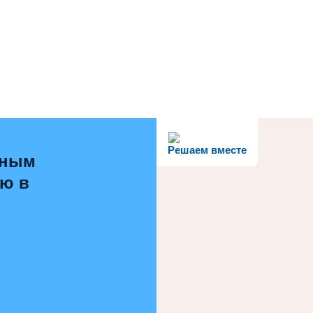
Решаем вместе
ьным
ью в