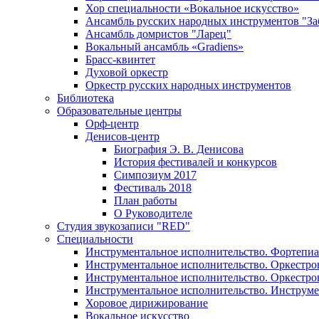
Хор специальности «Вокальное искусство»
Ансамбль русских народных инструментов "За
Ансамбль домристов "Ларец"
Вокальный ансамбль «Gradiens»
Брасс-квинтет
Духовой оркестр
Оркестр русских народных инструментов
Библиотека
Образовательные центры
Орф-центр
Денисов-центр
Биография Э. В. Денисова
История фестивалей и конкурсов
Симпозиум 2017
Фестиваль 2018
План работы
О Руководителе
Студия звукозаписи "RED"
Специальности
Инструментальное исполнительство. Фортепи
Инструментальное исполнительство. Оркестро
Инструментальное исполнительство. Оркестр
Инструментальное исполнительство. Инструме
Хоровое дирижирование
Вокальное искусство