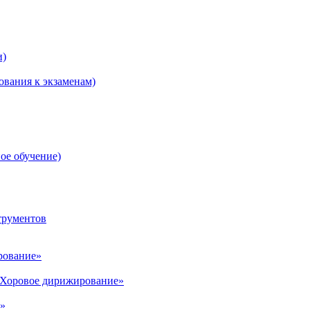
и)
ования к экзаменам)
ое обучение)
трументов
рование»
«Хоровое дирижирование»
е»