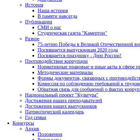
История
Наша история
В памяти навсегда
Публикации
СМИ о нас
Студенческая газета "Камертон"
Разное
75-летию Победы в Великой Отечественной во
Посвящается выпускникам 2020 года
Посвящается празднику - Дню России!
Противодействие коррупции
Нормативные правовые и иные акты в сфере п
Методические материалы
Формы документов, связанных с противодейст
Комиссия по соблюдению требований к трудов
Обратная связь для сообщений о фактах корру
Национальный проект "Культура"
Достижения наших преподавателей
Достижения наших выпускников
Патриотический календарь
Год семьи
Конкурсы
Архив
Положения
Результаты