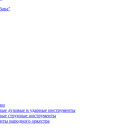
бава"
ано
вые духовые и ударные инструменты
овые струнные инструменты
нты народного оркестра