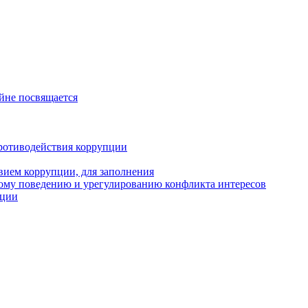
йне посвящается
ротиводействия коррупции
вием коррупции, для заполнения
ому поведению и урегулированию конфликта интересов
пции