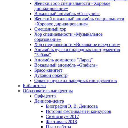
Женский хор специальности «Хоровое
дирижирование»
Вокальный ансамбль «Созвучие»
Женский вокальный ансамбль специальности
«Хоровое дирижирование»
Смешанный хор
Хор специальности «Музыкальное
образование»
Хор специальности «Вокальное искусство»
Ансамбль русских народных инструментов
"Забава"
Ансамбль домристов "Ларец"
Вокальный ансамбль «Gradiens»
Брасс-квинтет
Духовой оркестр
Оркестр русских народных инструментов
Библиотека
Образовательные центры
Орф-центр
Денисов-центр
Биография Э. В. Денисова
История фестивалей и конкурсов
Симпозиум 2017
Фестиваль 2018
План работы