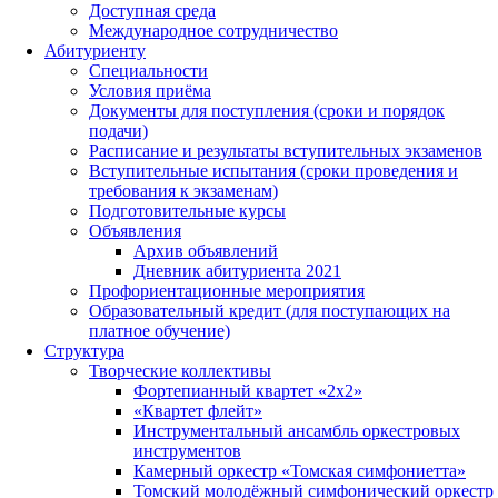
Доступная среда
Международное сотрудничество
Абитуриенту
Специальности
Условия приёма
Документы для поступления (сроки и порядок
подачи)
Расписание и результаты вступительных экзаменов
Вступительные испытания (сроки проведения и
требования к экзаменам)
Подготовительные курсы
Объявления
Архив объявлений
Дневник абитуриента 2021
Профориентационные мероприятия
Образовательный кредит (для поступающих на
платное обучение)
Структура
Творческие коллективы
Фортепианный квартет «2х2»
«Квартет флейт»
Инструментальный ансамбль оркестровых
инструментов
Камерный оркестр «Томская симфониетта»
Томский молодёжный симфонический оркестр