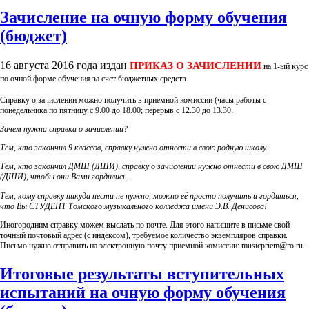
Зачисление на очную форму обучения
(бюджет)
16 августа 2016 года издан
ПРИКАЗ О ЗАЧИСЛЕНИИ
на 1-ый курс
по очной форме обучения за счет бюджетных средств.
Справку о зачислении можно получить в приемной комиссии (часы работы с
понедельника по пятницу с 9.00 до 18.00; перерыв с 12.30 до 13.30.
Зачем нужна справка о зачислении?
Тем, кто закончил 9 классов, справку нужно отнести в свою родную школу.
Тем, кто закончил ДМШ (ДШИ), справку о зачислении нужно отнести в свою ДМШ
(ДШИ), чтобы они Вами гордились.
Тем, кому справку никуда нести не нужно, можно её просто получить и гордиться,
что Вы СТУДЕНТ Томского музыкального колледжа имени Э.В. Денисова!
Иногородним справку можем выслать по почте. Для этого напишите в письме свой
точный почтовый адрес (с индексом), требуемое количество экземпляров справки.
Письмо нужно отправить на электронную почту приемной комиссии: musicpriem@ro.ru.
Итоговые результаты вступительных
испытаний на очную форму обучения