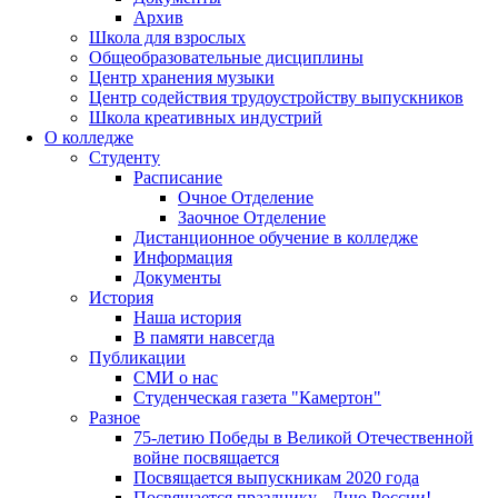
Архив
Школа для взрослых
Общеобразовательные дисциплины
Центр хранения музыки
Центр содействия трудоустройству выпускников
Школа креативных индустрий
О колледже
Студенту
Расписание
Очное Отделение
Заочное Отделение
Дистанционное обучение в колледже
Информация
Документы
История
Наша история
В памяти навсегда
Публикации
СМИ о нас
Студенческая газета "Камертон"
Разное
75-летию Победы в Великой Отечественной
войне посвящается
Посвящается выпускникам 2020 года
Посвящается празднику - Дню России!