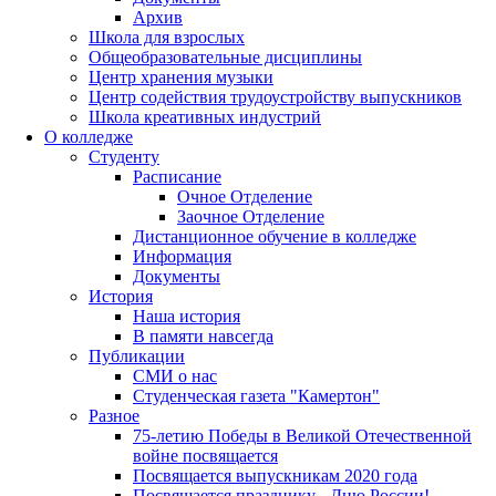
Архив
Школа для взрослых
Общеобразовательные дисциплины
Центр хранения музыки
Центр содействия трудоустройству выпускников
Школа креативных индустрий
О колледже
Студенту
Расписание
Очное Отделение
Заочное Отделение
Дистанционное обучение в колледже
Информация
Документы
История
Наша история
В памяти навсегда
Публикации
СМИ о нас
Студенческая газета "Камертон"
Разное
75-летию Победы в Великой Отечественной
войне посвящается
Посвящается выпускникам 2020 года
Посвящается празднику - Дню России!