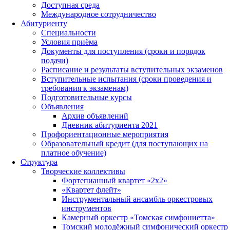
Доступная среда
Международное сотрудничество
Абитуриенту
Специальности
Условия приёма
Документы для поступления (сроки и порядок
подачи)
Расписание и результаты вступительных экзаменов
Вступительные испытания (сроки проведения и
требования к экзаменам)
Подготовительные курсы
Объявления
Архив объявлений
Дневник абитуриента 2021
Профориентационные мероприятия
Образовательный кредит (для поступающих на
платное обучение)
Структура
Творческие коллективы
Фортепианный квартет «2х2»
«Квартет флейт»
Инструментальный ансамбль оркестровых
инструментов
Камерный оркестр «Томская симфониетта»
Томский молодёжный симфонический оркестр