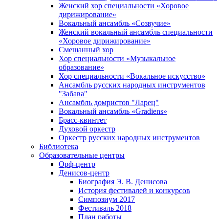
Женский хор специальности «Хоровое
дирижирование»
Вокальный ансамбль «Созвучие»
Женский вокальный ансамбль специальности
«Хоровое дирижирование»
Смешанный хор
Хор специальности «Музыкальное
образование»
Хор специальности «Вокальное искусство»
Ансамбль русских народных инструментов
"Забава"
Ансамбль домристов "Ларец"
Вокальный ансамбль «Gradiens»
Брасс-квинтет
Духовой оркестр
Оркестр русских народных инструментов
Библиотека
Образовательные центры
Орф-центр
Денисов-центр
Биография Э. В. Денисова
История фестивалей и конкурсов
Симпозиум 2017
Фестиваль 2018
План работы